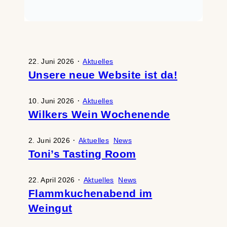
im Weingut Wilker zu treffen.
Es gibt außer Flammkuchen
auch noch andere Leckereien
zu essen. Dazu können Sie sich
das ein oder andere Gläschen
·
22. Juni 2026
Aktuelles
Wein aus dem Weingut…
Unsere neue Website ist da!
·
10. Juni 2026
Aktuelles
Wilkers Wein Wochenende
·
2. Juni 2026
Aktuelles
News
Toni’s Tasting Room
·
22. April 2026
Aktuelles
News
Flammkuchenabend im
Weingut