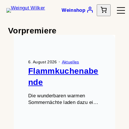
Weinshop
Zum
Inhalt
springen
Vorpremiere
·
6. August 2026
Aktuelles
Flammkuchenabe
nde
Die wunderbaren warmen
Sommernächte laden dazu ein,
sich mit Freunden oder der
Familie am 6. und 20. August
und von September bis Ende
Oktober an jedem Donnerstag